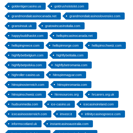
goldentigercasino.us
goldrushslotslot.com
grandmondialcasinocanada.net
grandmondialcasinoslovensko.com
gransinouk.uk
gratowincasinoitalia.com
happybuddhaslot.com
hellspincasinocanada.net
hellspingreece.com
hellspinnorge.com
hellspinschweiz.com
highflybetbelgium.com
highflybetitalia.com
highflybetpolska.com
highflybetromania.com
highroller-casino.us
hitnspinmagyar.com
hitnspinosterreich.com
hitnspinromania.com
hitnspinschweiz.com
hkresources.org
hrcarers.org.uk
hudsunmedia.com
ice-casino.us
icecasinoireland.com
icecasinoosterreich.com
imvest.it
infinitycasinogreece.com
informscotland.uk
instantcasinoaustralia.com