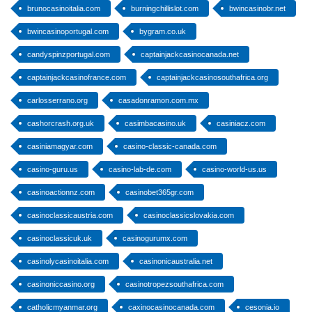
brunocasinoitalia.com
burningchillislot.com
bwincasinobr.net
bwincasinoportugal.com
bygram.co.uk
candyspinzportugal.com
captainjackcasinocanada.net
captainjackcasinofrance.com
captainjackcasinosouthafrica.org
carlosserrano.org
casadonramon.com.mx
cashorcrash.org.uk
casimbacasino.uk
casiniacz.com
casiniamagyar.com
casino-classic-canada.com
casino-guru.us
casino-lab-de.com
casino-world-us.us
casinoactionnz.com
casinobet365gr.com
casinoclassicaustria.com
casinoclassicslovakia.com
casinoclassicuk.uk
casinogurumx.com
casinolycasinoitalia.com
casinonicaustralia.net
casinoniccasino.org
casinotropezsouthafrica.com
catholicmyanmar.org
caxinocasinocanada.com
cesonia.io