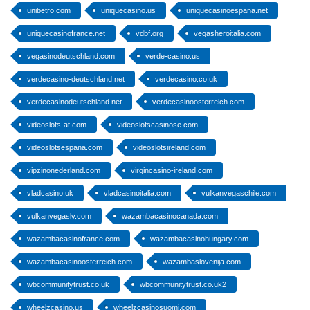
unibetro.com
uniquecasino.us
uniquecasinoespana.net
uniquecasinofrance.net
vdbf.org
vegasheroitalia.com
vegasinodeutschland.com
verde-casino.us
verdecasino-deutschland.net
verdecasino.co.uk
verdecasinodeutschland.net
verdecasinoosterreich.com
videoslots-at.com
videoslotscasinose.com
videoslotsespana.com
videoslotsireland.com
vipzinonederland.com
virgincasino-ireland.com
vladcasino.uk
vladcasinoitalia.com
vulkanvegaschile.com
vulkanvegaslv.com
wazambacasinocanada.com
wazambacasinofrance.com
wazambacasinohungary.com
wazambacasinoosterreich.com
wazambaslovenija.com
wbcommunitytrust.co.uk
wbcommunitytrust.co.uk2
wheelzcasino.us
wheelzcasinosuomi.com