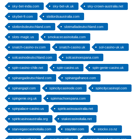
sky-bet-india.com
sky-bet-uk.uk
sky-crown-australia.net
skybet-fr.com
slotlordsaustralia.com
slotlordsdeutschland.com
slotmafiadeutschland.com
slots-magic.us
smokacecasinoitalia.com
snatch-casino-sv.com
snatch-casino.uk
sol-casino-uk.uk
solcasinodeutschland.com
solcasinoespana.com
spin-casino-chile.net
spin-casino.us
spin-genie-casino.uk
spinangadeutschland.com
spinangafrance.com
spinangapl.com
spincitycasinode.com
spincitycasinopl.com
spingenie.org.uk
spinmachoespana.com
spinpalace-casino.us
spiritcasinoaustralia.net
spiritcasinoaustralia.org
stakecasinoitalia.net
starvegascasinoitalia.com
staybler.com
stockx.co.nz