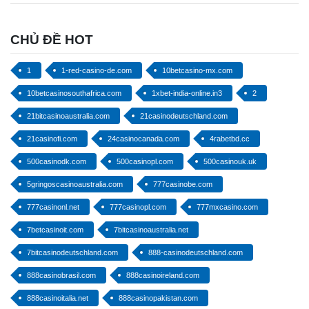
CHỦ ĐỀ HOT
1
1-red-casino-de.com
10betcasino-mx.com
10betcasinosouthafrica.com
1xbet-india-online.in3
2
21bitcasinoaustralia.com
21casinodeutschland.com
21casinofi.com
24casinocanada.com
4rabetbd.cc
500casinodk.com
500casinopl.com
500casinouk.uk
5gringoscasinoaustralia.com
777casinobe.com
777casinonl.net
777casinopl.com
777mxcasino.com
7betcasinoit.com
7bitcasinoaustralia.net
7bitcasinodeutschland.com
888-casinodeutschland.com
888casinobrasil.com
888casinoireland.com
888casinoitalia.net
888casinopakistan.com