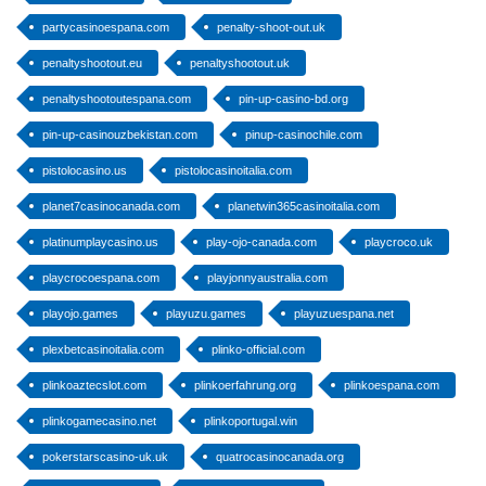
partycasinoespana.com
penalty-shoot-out.uk
penaltyshootout.eu
penaltyshootout.uk
penaltyshootoutespana.com
pin-up-casino-bd.org
pin-up-casinouzbekistan.com
pinup-casinochile.com
pistolocasino.us
pistolocasinoitalia.com
planet7casinocanada.com
planetwin365casinoitalia.com
platinumplaycasino.us
play-ojo-canada.com
playcroco.uk
playcrocoespana.com
playjonnyaustralia.com
playojo.games
playuzu.games
playuzuespana.net
plexbetcasinoitalia.com
plinko-official.com
plinkoaztecslot.com
plinkoerfahrung.org
plinkoespana.com
plinkogamecasino.net
plinkoportugal.win
pokerstarscasino-uk.uk
quatrocasinocanada.org