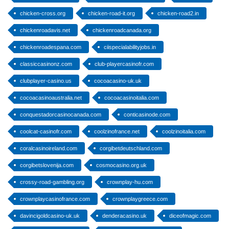
chicken-cross.org
chicken-road-it.org
chicken-road2.in
chickenroadavis.net
chickenroadcanada.org
chickenroadespana.com
ciispecialabilityjobs.in
classiccasinonz.com
club-playercasinofr.com
clubplayer-casino.us
cocoacasino-uk.uk
cocoacasinoaustralia.net
cocoacasinoitalia.com
conquestadorcasinocanada.com
conticasinode.com
coolcat-casinofr.com
coolzinofrance.net
coolzinoitalia.com
coralcasinoireland.com
corgibetdeutschland.com
corgibetslovenija.com
cosmocasino.org.uk
crossy-road-gambling.org
crownplay-hu.com
crownplaycasinofrance.com
crownplaygreece.com
davincigoldcasino-uk.uk
denderacasino.uk
diceofmagic.com