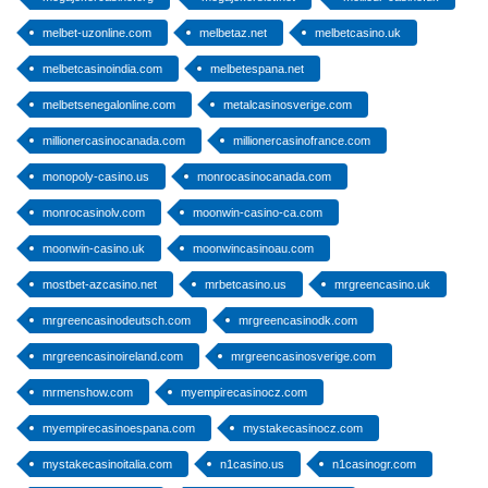
melbet-uzonline.com
melbetaz.net
melbetcasino.uk
melbetcasinoindia.com
melbetespana.net
melbetsenegalonline.com
metalcasinosverige.com
millionercasinocanada.com
millionercasinofrance.com
monopoly-casino.us
monrocasinocanada.com
monrocasinolv.com
moonwin-casino-ca.com
moonwin-casino.uk
moonwincasinoau.com
mostbet-azcasino.net
mrbetcasino.us
mrgreencasino.uk
mrgreencasinodeutsch.com
mrgreencasinodk.com
mrgreencasinoireland.com
mrgreencasinosverige.com
mrmenshow.com
myempirecasinocz.com
myempirecasinoespana.com
mystakecasinocz.com
mystakecasinoitalia.com
n1casino.us
n1casinogr.com