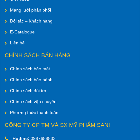
Mạng lưới phân phối
Đối tác – Khách hàng
E-Catalogue
Liên hệ
CHÍNH SÁCH BÁN HÀNG
Chính sách bảo mật
Chính sách bảo hành
Chính sách đổi trả
Chính sách vận chuyển
Phương thức thanh toán
CÔNG TY CP TM VÀ SX MỸ PHẨM SANI
Hotline:
0987688833