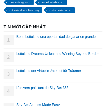
zet-casino-gr.com
zetcasino-italia.com
zetcasinodeutschland.org
zodiaccasinosk.net
TIN MỚI CẬP NHẬT
Bono Lottoland una oportunidad de ganar en grande
Lottoland Dreams Unleashed Winning Beyond Borders
Lottoland der virtuelle Jackpot für Träumer
L’univers palpitant de Sky Bet 369
Sky Bet Access Made Easy